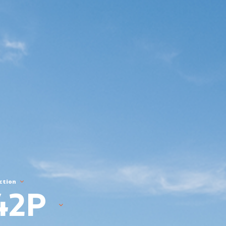
ction
42P