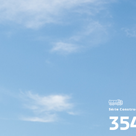
Série Constru
35