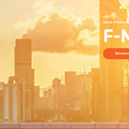
Série Tracteu
F-
Découvr