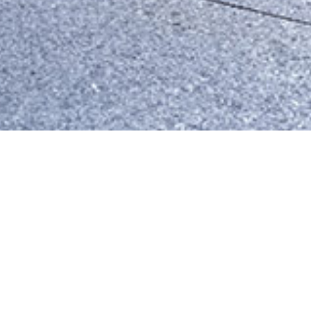
htning
Diffused Silver
Chrome Yellow
Deep Orange