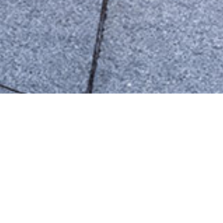
techniques
idth
Blue Lig