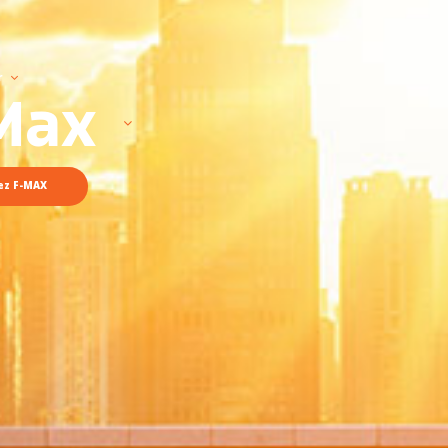
r
Max
ez F-MAX