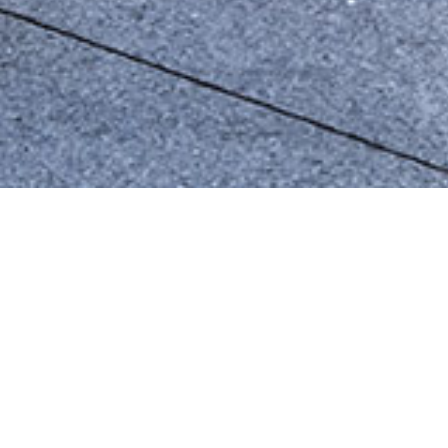
Informations 
Essieu
4x2
Cabine
2.5 m full-w