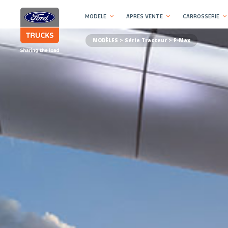
MODELE
APRES VENTE
CARROSSERIE
MODÈLES >
Série Tracteur
> F-Max