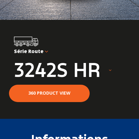
Série Route
3242S HR
360 PRODUCT VIEW